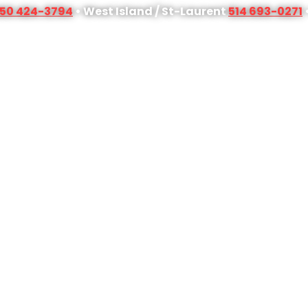
50 424-3794
• West Island / St-Laurent
514 693-0271