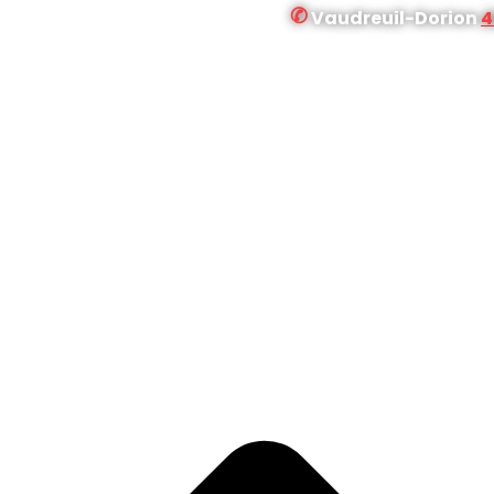
✆
Vaudreuil-Dorion
4